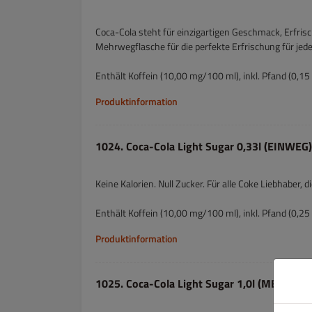
Coca-Cola steht für einzigartigen Geschmack, Erfris
Mehrwegflasche für die perfekte Erfrischung für jeden
Enthält Koffein (10,00 mg/100 ml), inkl. Pfand (0,15 €
Produktinformation
1024. Coca-Cola Light Sugar 0,33l (EINWEG)
Keine Kalorien. Null Zucker. Für alle Coke Liebhabe
Enthält Koffein (10,00 mg/100 ml), inkl. Pfand (0,25 
Produktinformation
1025. Coca-Cola Light Sugar 1,0l (MEHRWE