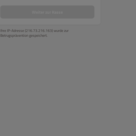
gerichte al forno
Risotto - Reisgerichte
Pesce - Fischgerichte
Weiter zur Kasse
Ihre IP-Adresse (216.73.216.163) wurde zur
Betrugsprävention gespeichert.