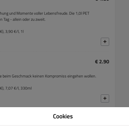
chung und Momente voller Lebensfreude. Die 1,0l PET
 Tag - allein oder zu zweit.
), 3,90 €/l, 1l
€ 2.90
r, die beim Geschmack keinen Kompromiss eingehen wollen.
€), 7,07 €/l, 330ml
Cookies
G)
€ 4.20