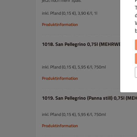
jetzt noch mehr Spaß.
T
inkl. Pfand (0,15 €), 3,90 €/l, 1l
Produktinformation
1018. San Pellegrino 0,75l (MEHRWEG)
inkl. Pfand (0,15 €), 5,95 €/l, 750ml
Produktinformation
1019. San Pellegrino (Panna still) 0,75l (
inkl. Pfand (0,15 €), 5,95 €/l, 750ml
Produktinformation