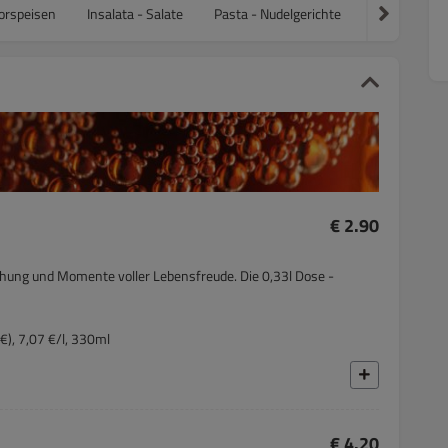
Vorspeisen
Insalata - Salate
Pasta - Nudelgerichte
Pasta - Nudel
€ 2.90
chung und Momente voller Lebensfreude. Die 0,33l Dose -
€), 7,07 €/l, 330ml
€ 4.20