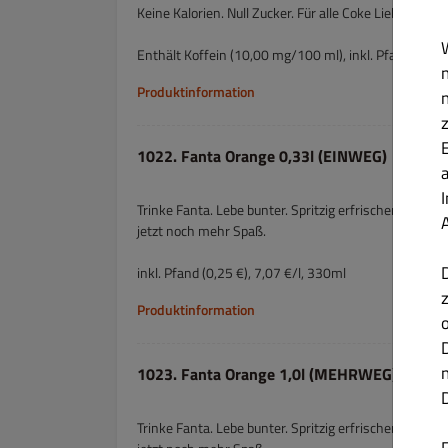
Keine Kalorien. Null Zucker. Für alle Coke Liebhabe
Enthält Koffein (10,00 mg/100 ml), inkl. Pfand (0,15 €
Produktinformation
1022. Fanta Orange 0,33l (EINWEG)
Trinke Fanta. Lebe bunter. Spritzig erfrischend begle
jetzt noch mehr Spaß.
inkl. Pfand (0,25 €), 7,07 €/l, 330ml
Produktinformation
1023. Fanta Orange 1,0l (MEHRWEG)
Trinke Fanta. Lebe bunter. Spritzig erfrischend begle