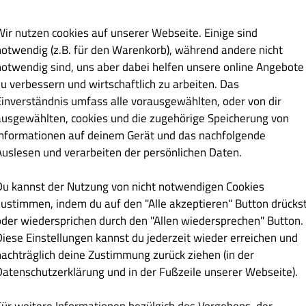
r, die beim Geschmack keinen Kompromiss eingehen wollen.
Wir nutzen cookies auf unserer Webseite. Einige sind
), 3,90 €/l, 1l
notwendig (z.B. für den Warenkorb), während andere nicht
notwendig sind, uns aber dabei helfen unsere online Angebote
zu verbessern und wirtschaftlich zu arbeiten. Das
Einverständnis umfass alle vorausgewählten, oder von dir
€ 2.90
ausgewählten, cookies und die zugehörige Speicherung von
Informationen auf deinem Gerät und das nachfolgende
itet die originale Fanta Orange jede Lebenssituation und macht
Auslesen und verarbeiten der persönlichen Daten.
Du kannst der Nutzung von nicht notwendigen Cookies
zustimmen, indem du auf den "Alle akzeptieren" Button drücks
oder wiedersprichen durch den "Allen wiedersprechen" Button.
Diese Einstellungen kannst du jederzeit wieder erreichen und
nachträglich deine Zustimmung zurück ziehen (in der
€ 4.20
Datenschutzerklärung und in der Fußzeile unserer Webseite).
itet die originale Fanta Orange jede Lebenssituation und macht
Für weitere Informationen bezülgich des Vorgehens, der