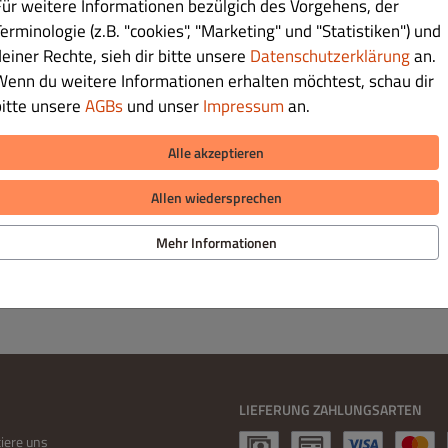
Für weitere Informationen bezülgich des Vorgehens, der
erminologie (z.B. "cookies", "Marketing" und "Statistiken") und
deiner Rechte, sieh dir bitte unsere
Datenschutzerklärung
an.
Wenn du weitere Informationen erhalten möchtest, schau dir
bitte unsere
AGBs
und unser
Impressum
an.
€ 18.90
Alle akzeptieren
Allen wiedersprechen
Mehr Informationen
LIEFERUNG ZAHLUNGSARTEN
iere uns