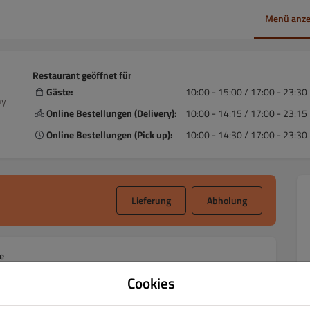
Menü anze
Restaurant geöffnet für
Gäste:
10:00 - 15:00 / 17:00 - 23:30
ny
Online Bestellungen (Delivery):
10:00 - 14:15 / 17:00 - 23:15
Online Bestellungen (Pick up):
10:00 - 14:30 / 17:00 - 23:30
Lieferung
Abholung
e
Cookies
Antipasti - Vorspeisen
Insalata - Salate
Pasta - Nudelgerichte