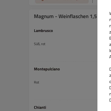
Magnum - Weinflaschen 1,5 Liter
Lambrusco
Süß, rot
Montepulciano
Rot
Chianti