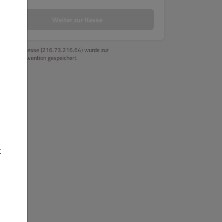
Weiter zur Kasse
Ihre IP-Adresse (216.73.216.64) wurde zur
Betrugsprävention gespeichert.
t