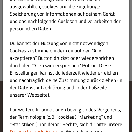
ausgewählten, cookies und die zugehörige
Speicherung von Informationen auf deinem Gerät
1003. Tramezzino Bufala e Pomodoro 🍃
€ 3.20
und das nachfolgende Auslesen und verarbeiten der
Laktose Eier Gluten
persönlichen Daten.
mit Büffelmozzarella, Tomaten, Mayonnaise und Basilikum
Du kannst der Nutzung von nicht notwendigen
Produktinformation
Cookies zustimmen, indem du auf den "Alle
akzeptieren" Button drückst oder wiedersprichen
durch den "Allen wiedersprechen" Button. Diese
Einstellungen kannst du jederzeit wieder erreichen
und nachträglich deine Zustimmung zurück ziehen (in
der Datenschutzerklärung und in der Fußzeile
unserer Webseite).
Cookie-Einstellungen ändern
Kontaktiere uns
Für weitere Informationen bezülgich des Vorgehens,
Datenschutzerklärung
der Terminologie (z.B. "cookies", "Marketing" und
Allgemeine Geschäftsbedingungen
Impressum
"Statistiken") und deiner Rechte, sieh dir bitte unsere
LIEFERUNG ZAHLUNGSARTEN
Datenschutzerklärung
an. Wenn du weitere