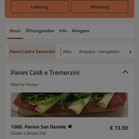
Lieferung
Abholung
Menü
Öffnungszeiten
Info
Allergene
Panini Caldi e Tremerzini
Alles
Antipasti - Vorspeisen
Insalat
Panini Caldi e Tremerzini
Warme Panino
1000. Panino San Daniele 🥩
€ 13.90
Gluten Laktose Eier