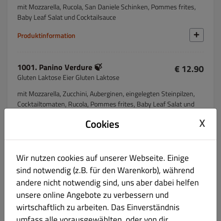
mit Mozzarella, Rucola, San Daniele Schinken, Pommes frites,
Baby Leaf Salat und Cocktailsauce
Produktinformation
1001. Panino Verdure 🍃
€ 12.90
Gluten Laktose Eier Gluten Laktose
mit Mozzarella, Zucchini, Auberginen, eingelegten Steinpilzen,
Cocktailtomaten, Rucola, Pommes frites, Baby Leaf Salat und
Cocktailsauce
X
Cookies
Produktinformation
Wir nutzen cookies auf unserer Webseite. Einige
1002. Tramezzino al Tonno 🐠
€ 3.80
sind notwendig (z.B. für den Warenkorb), während
Gluten Eier Fisch Laktose
andere nicht notwendig sind, uns aber dabei helfen
mit Mayonnaise, Thunfisch, gekochtem Ei und schwarzen
unsere online Angebote zu verbessern und
Oliven
wirtschaftlich zu arbeiten. Das Einverständnis
umfass alle vorausgewählten, oder von dir
Produktinformation