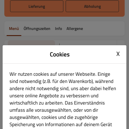
Lieferung
Abholung
Menü
Öffnungszeiten
Info
Allergene
Prosecco & Sekt 0,75 Liter
Alles
Antipasti - Vorspeisen
Insal
X
Cookies
Prosecco & Sekt 0,75 Liter
Wir nutzen cookies auf unserer Webseite. Einige
sind notwendig (z.B. für den Warenkorb), während
1096. Cuvée di Boj Prosecco 11.5% Vol
€ 28.00
andere nicht notwendig sind, uns aber dabei helfen
unsere online Angebote zu verbessern und
Superiore DOCG, Valdo, Venetien
wirtschaftlich zu arbeiten. Das Einverständnis
umfass alle vorausgewählten, oder von dir
ausgewählten, cookies und die zugehörige
Speicherung von Informationen auf deinem Gerät
1097. '61 Franciacorta 12.5% Vol