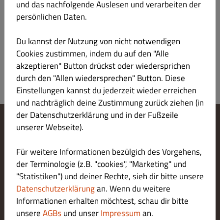
€ 43.00
und das nachfolgende Auslesen und verarbeiten der
persönlichen Daten.
Brut DOCG, Chardonnay und Pinot Noir, Lombardei
Du kannst der Nutzung von nicht notwendigen
Cookies zustimmen, indem du auf den "Alle
akzeptieren" Button drückst oder wiedersprichen
durch den "Allen wiedersprechen" Button. Diese
Einstellungen kannst du jederzeit wieder erreichen
und nachträglich deine Zustimmung zurück ziehen (in
der Datenschutzerklärung und in der Fußzeile
unserer Webseite).
Cookie-Einstellungen ändern
Kontaktiere uns
Für weitere Informationen bezülgich des Vorgehens,
Datenschutzerklärung
der Terminologie (z.B. "cookies", "Marketing" und
Allgemeine Geschäftsbedingungen
Impressum
"Statistiken") und deiner Rechte, sieh dir bitte unsere
LIEFERUNG ZAHLUNGSARTEN
Datenschutzerklärung
an. Wenn du weitere
Informationen erhalten möchtest, schau dir bitte
unsere
AGBs
und unser
Impressum
an.